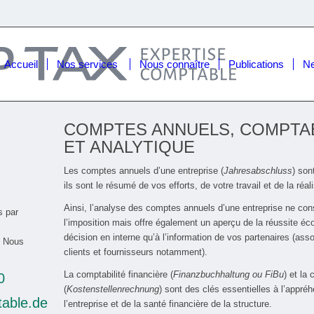
Accueil
Nos services
Nous connaître
Publications
N
COMPTES ANNUELS, COMPTAB
ET ANALYTIQUE
Les comptes annuels d’une entreprise (
Jahresabschluss
) son
ils sont le résumé de vos efforts, de votre travail et de la réal
Ainsi, l’analyse des comptes annuels d’une entreprise ne con
s par
l’imposition mais offre également un aperçu de la réussite éco
décision en interne qu’à l’information de vos partenaires (as
e. Nous
clients et fournisseurs notamment).
La comptabilité financière (
Finanzbuchhaltung ou FiBu
) et la
0
(
Kostenstellenrechnung
) sont des clés essentielles à l’appr
able.de
l’entreprise et de la santé financière de la structure.